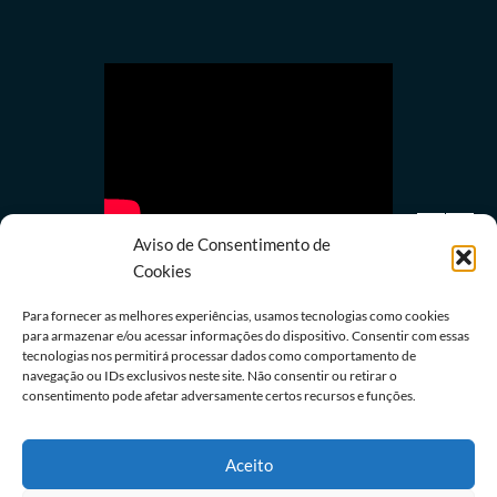
Aviso de Consentimento de
Cookies
Para fornecer as melhores experiências, usamos tecnologias como cookies
para armazenar e/ou acessar informações do dispositivo. Consentir com essas
Política
tecnologias nos permitirá processar dados como comportamento de
navegação ou IDs exclusivos neste site. Não consentir ou retirar o
Avanço da IA corrói financiamento do jornalismo
consentimento pode afetar adversamente certos recursos e funções.
profissional no Brasil
09/08/2026
Redação
Aceito