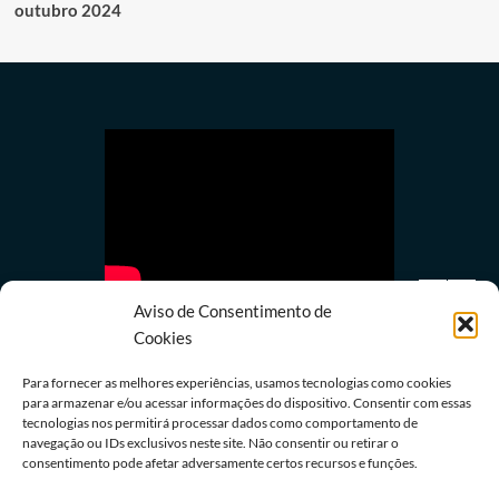
outubro 2024
Aviso de Consentimento de
Cookies
Para fornecer as melhores experiências, usamos tecnologias como cookies
para armazenar e/ou acessar informações do dispositivo. Consentir com essas
tecnologias nos permitirá processar dados como comportamento de
Política
navegação ou IDs exclusivos neste site. Não consentir ou retirar o
Avanço da IA corrói financiamento do jornalismo
consentimento pode afetar adversamente certos recursos e funções.
profissional no Brasil