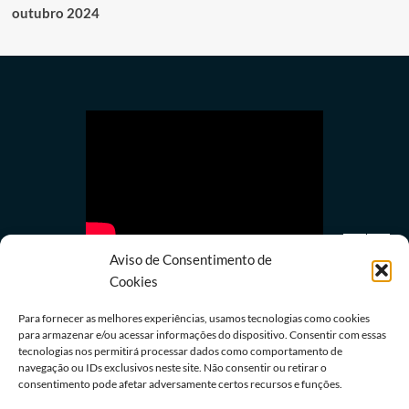
outubro 2024
Aviso de Consentimento de
Cookies
Para fornecer as melhores experiências, usamos tecnologias como cookies
para armazenar e/ou acessar informações do dispositivo. Consentir com essas
Política
tecnologias nos permitirá processar dados como comportamento de
navegação ou IDs exclusivos neste site. Não consentir ou retirar o
Partidos têm até o dia 15 para registrarem
consentimento pode afetar adversamente certos recursos e funções.
r
candidaturas nos tribunais