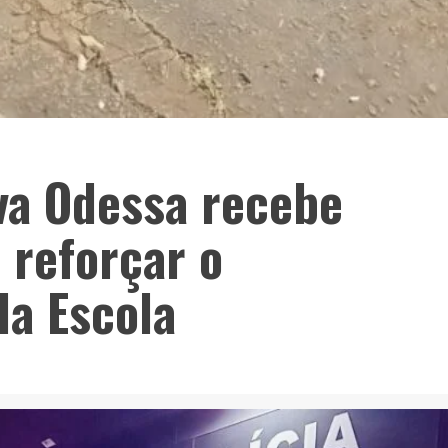
va Odessa recebe
 reforçar o
da Escola