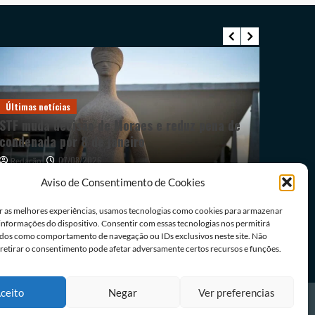
Últimas notícias
STF muda decisão de Moraes e reduz pena de
Cidades
condenada por 8 de janeiro
Dia dos 
07/08/2026
Redação
propósit
em Limei
Aviso de Consentimento de Cookies
Redação
r as melhores experiências, usamos tecnologias como cookies para armazenar
 informações do dispositivo. Consentir com essas tecnologias nos permitirá
dos como comportamento de navegação ou IDs exclusivos neste site. Não
 retirar o consentimento pode afetar adversamente certos recursos e funções.
ceito
Negar
Ver preferencias
Contato
Home