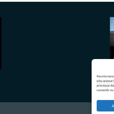
Últimas notícias
STJ condena ministro Marco Buzzi a perda de
cargo por crimes sexuais
07/08/2026
Redação
Para fornece
e/ou acessar
processar da
consentir ou
A