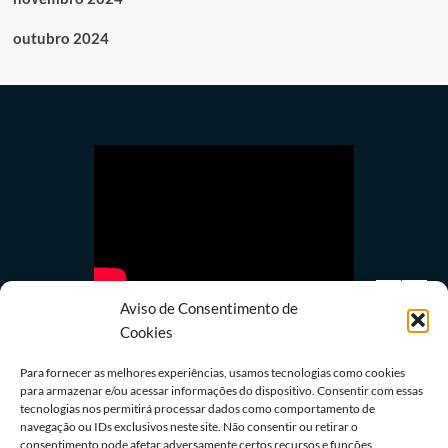
outubro 2024
Aviso de Consentimento de
Cookies
Para fornecer as melhores experiências, usamos tecnologias como cookies
para armazenar e/ou acessar informações do dispositivo. Consentir com essas
tecnologias nos permitirá processar dados como comportamento de
Política
navegação ou IDs exclusivos neste site. Não consentir ou retirar o
Partidos têm até o dia 15 para registrarem
consentimento pode afetar adversamente certos recursos e funções.