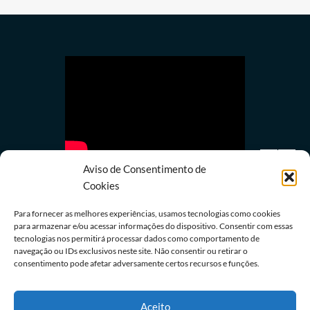
Aviso de Consentimento de
Cookies
Para fornecer as melhores experiências, usamos tecnologias como cookies
para armazenar e/ou acessar informações do dispositivo. Consentir com essas
Política
tecnologias nos permitirá processar dados como comportamento de
navegação ou IDs exclusivos neste site. Não consentir ou retirar o
Lula quer mostrar a Trump números de queda do
consentimento pode afetar adversamente certos recursos e funções.
desmatamento na Amazônia
08/08/2026
Redação
Aceito