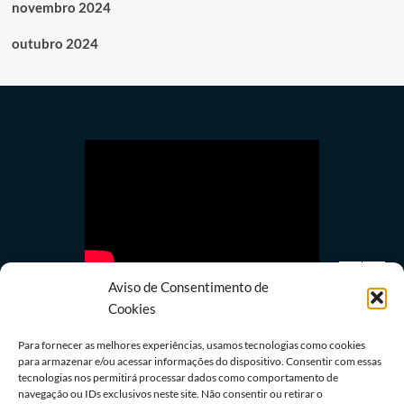
novembro 2024
outubro 2024
Aviso de Consentimento de
Cookies
Para fornecer as melhores experiências, usamos tecnologias como cookies
para armazenar e/ou acessar informações do dispositivo. Consentir com essas
tecnologias nos permitirá processar dados como comportamento de
Últimas notícias
navegação ou IDs exclusivos neste site. Não consentir ou retirar o
STM determina perda de patente de militar