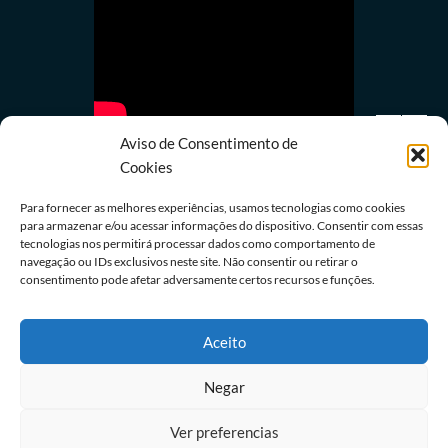
Aviso de Consentimento de
Cookies
Para fornecer as melhores experiências, usamos tecnologias como cookies
para armazenar e/ou acessar informações do dispositivo. Consentir com essas
Política
tecnologias nos permitirá processar dados como comportamento de
navegação ou IDs exclusivos neste site. Não consentir ou retirar o
Lula quer mostrar a Trump números de queda do
consentimento pode afetar adversamente certos recursos e funções.
desmatamento na Amazônia
08/08/2026
Redação
Aceito
Negar
Ver preferencias