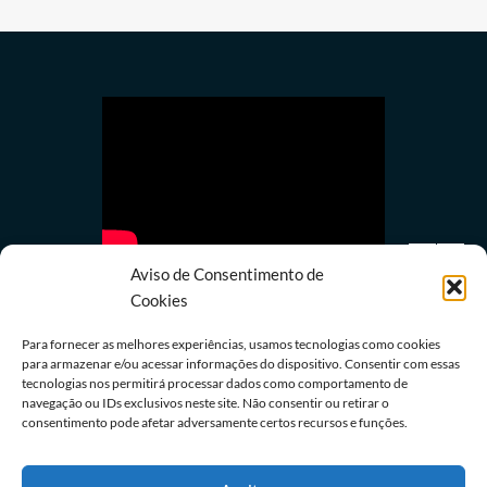
Aviso de Consentimento de
Cookies
Para fornecer as melhores experiências, usamos tecnologias como cookies
para armazenar e/ou acessar informações do dispositivo. Consentir com essas
Política
tecnologias nos permitirá processar dados como comportamento de
navegação ou IDs exclusivos neste site. Não consentir ou retirar o
Lula quer mostrar a Trump números de queda do
consentimento pode afetar adversamente certos recursos e funções.
desmatamento na Amazônia
08/08/2026
Redação