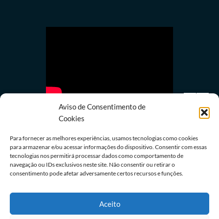
Aviso de Consentimento de
Cookies
Para fornecer as melhores experiências, usamos tecnologias como cookies
para armazenar e/ou acessar informações do dispositivo. Consentir com essas
Política
tecnologias nos permitirá processar dados como comportamento de
navegação ou IDs exclusivos neste site. Não consentir ou retirar o
Lula quer mostrar a Trump números de queda do
consentimento pode afetar adversamente certos recursos e funções.
desmatamento na Amazônia
08/08/2026
Redação
Aceito