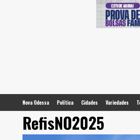
Skip
to
content
Nova Odessa
Política
Cidades
Variedades
T
RefisNO2025