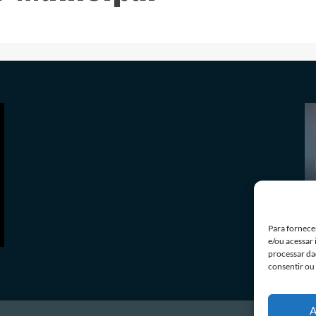
Política
TSE cria conselho para monitorar
desinformação e IA nas eleições
07/08/2026
Redação
Para fornece
e/ou acessar
processar da
consentir ou
A