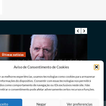
Últimas notícias
Últimas n
Depoimento de Jaques Wagner à PF é adiado a
STF julg
pedido da defesa
que anu
Aviso de Consentimento de Cookies
08/08/2026
Redação
Redação
r as melhores experiências, usamos tecnologias como cookies para armazenar
 informações do dispositivo. Consentir com essas tecnologias nos permitirá
dos como comportamento de navegação ou IDs exclusivos neste site. Não
 retirar o consentimento pode afetar adversamente certos recursos e funções.
ceito
Negar
Ver preferencias