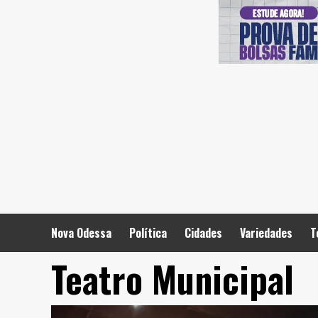
Skip
to
content
Nova Odessa
Política
Cidades
Variedades
T
Teatro Municipal