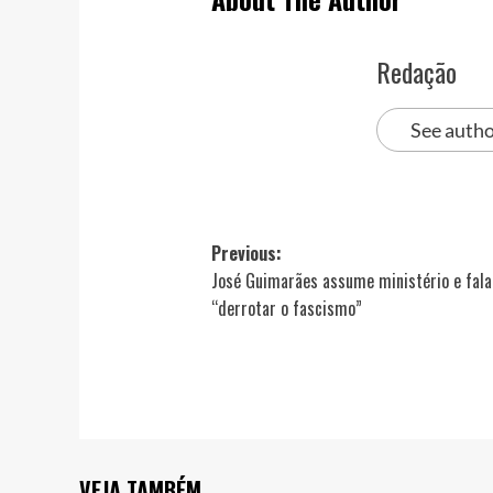
Redação
See autho
Post
Previous:
José Guimarães assume ministério e fal
navigation
“derrotar o fascismo”
VEJA TAMBÉM