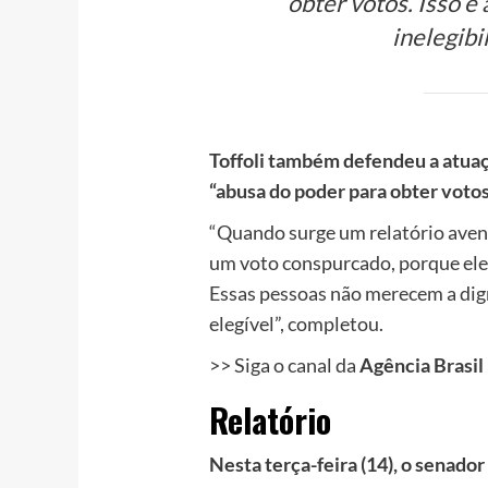
obter votos. Isso é
inelegibi
Toffoli também defendeu a atuaç
“abusa do poder para obter votos
“Quando surge um relatório avent
um voto conspurcado, porque ele 
Essas pessoas não merecem a dign
elegível”, completou.
>> Siga o canal da
Agência Brasil
Relatório
Nesta terça-feira (14), o senad