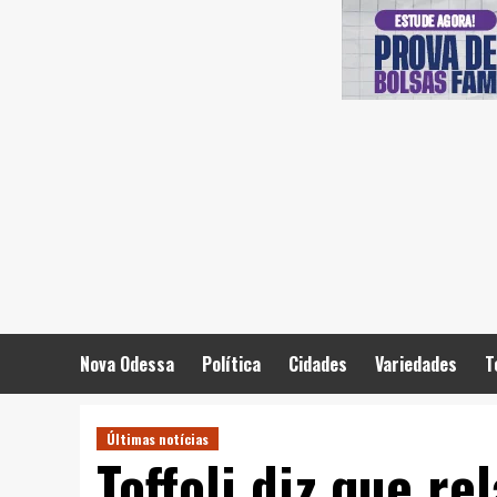
Skip
to
content
Nova Odessa
Política
Cidades
Variedades
T
Últimas notícias
Toffoli diz que re