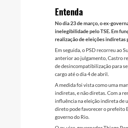
Entenda
No dia 23 de março, o ex-govern
inelegibilidade pelo TSE. Em fu
realização de eleições indireta
Em seguida, o PSD recorreu ao Su
anterior ao julgamento, Castro 
de desincompatibilização para se
cargo até o dia 4 de abril.
A medida foi vista como uma mano
indiretas, e não diretas. Com a r
influência na eleição indireta de 
direto pode favorecer o prefeito
governo do Rio.
O ex-vice-governador Thiago Pam