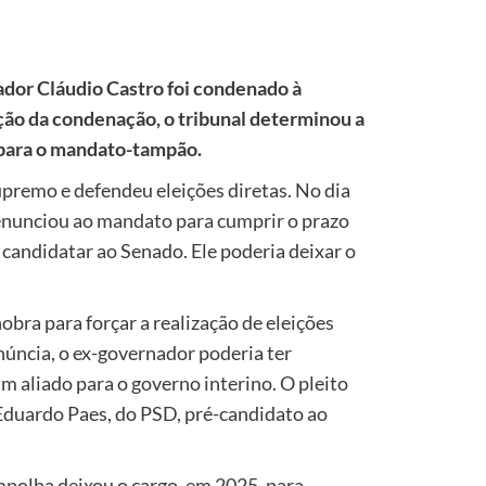
ador Cláudio Castro foi condenado à
nção da condenação, o tribunal determinou a
s para o mandato-tampão.
premo e defendeu eleições diretas. No dia
renunciou ao mandato para cumprir o prazo
 candidatar ao Senado. Ele poderia deixar o
bra para forçar a realização de eleições
enúncia, o ex-governador poderia ter
um aliado para o governo interino. O pleito
 Eduardo Paes, do PSD, pré-candidato ao
polha deixou o cargo, em 2025, para