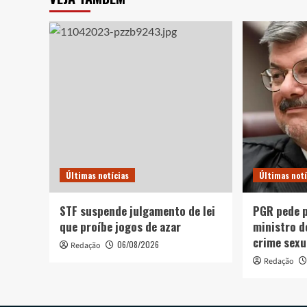
Últimas notícias
Últimas notí
STF suspende julgamento de lei
PGR pede p
que proíbe jogos de azar
ministro d
crime sexu
06/08/2026
Redação
Redação