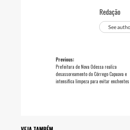
Redação
See autho
Post
Previous:
Prefeitura de Nova Odessa realiza
navigation
desassoreamento do Córrego Capuava e
intensifica limpeza para evitar enchentes
VEJA TAMBÉM