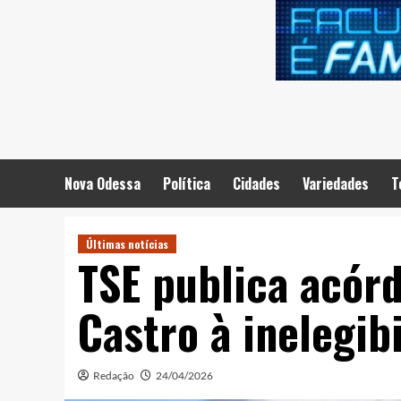
Skip
to
content
Nova Odessa
Política
Cidades
Variedades
T
Últimas notícias
TSE publica acór
Castro à inelegib
Redação
24/04/2026