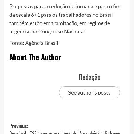
Propostas para a redução da jornada e para o fim
da escala 6×1 para os trabalhadores no Brasil
também estão em tramitação, em regime de
urgência, no Congresso Nacional.
Fonte:
Agência Brasil
About The Author
Redação
See author's posts
Post
Previous:
Desafio do TSE é conter uso ilegal de IA na eleição, diz Nunes