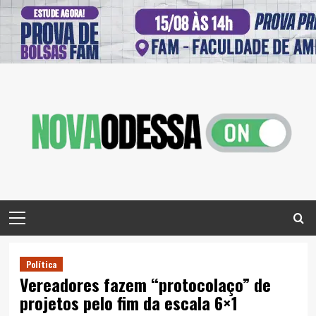
Skip
to
content
Primary
Menu
Política
Vereadores fazem “protocolaço” de
projetos pelo fim da escala 6×1