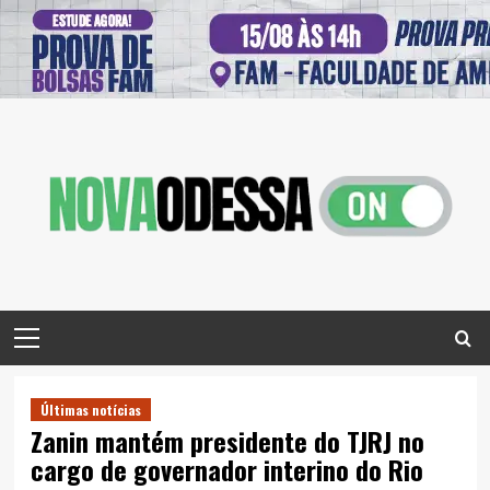
Skip
to
content
Primary
Menu
Últimas notícias
Zanin mantém presidente do TJRJ no
cargo de governador interino do Rio