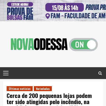
Skip
to
content
Primary
Menu
Últimas notícias
Variedades
Cerca de 200 pequenas lojas podem
ter sido atingidas pelo incêndio, na