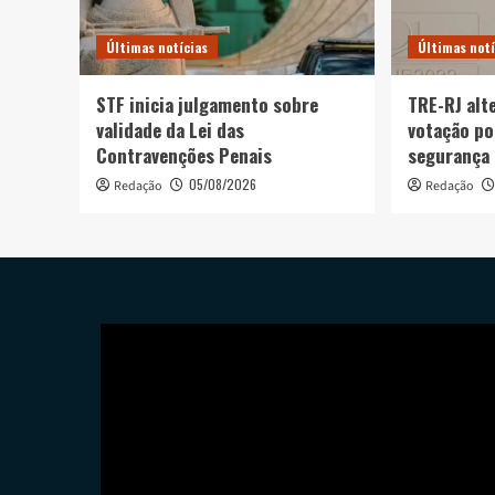
Últimas notícias
Últimas notí
STF inicia julgamento sobre
TRE-RJ alt
validade da Lei das
votação po
Contravenções Penais
segurança
05/08/2026
Redação
Redação