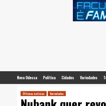
Skip
to
content
Nova Odessa
Política
Cidades
Variedades
T
Últimas notícias
Variedades
Nubank quer revo