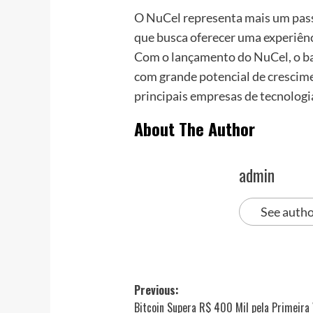
O NuCel representa mais um pass
que busca oferecer uma experiênci
Com o lançamento do NuCel, o b
com grande potencial de crescim
principais empresas de tecnologia
About The Author
admin
See autho
Post
Previous:
Bitcoin Supera R$ 400 Mil pela Primeira 