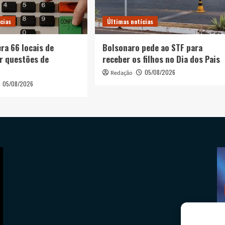
cias
Últimas notícias
era 66 locais de
Bolsonaro pede ao STF para
r questões de
receber os filhos no Dia dos Pais
05/08/2026
Redação
05/08/2026
Últimas notícias
Bolsonaro pede ao STF para receber os filhos
no Dia dos Pais