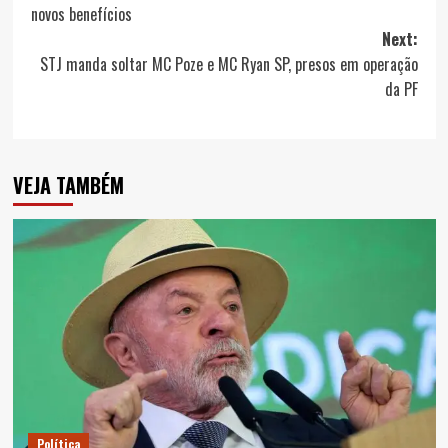
navigation
novos benefícios
Next:
STJ manda soltar MC Poze e MC Ryan SP, presos em operação
da PF
VEJA TAMBÉM
Política