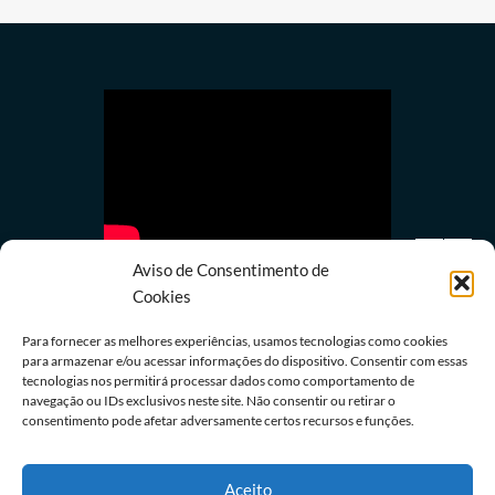
Aviso de Consentimento de
Cookies
Para fornecer as melhores experiências, usamos tecnologias como cookies
para armazenar e/ou acessar informações do dispositivo. Consentir com essas
Política
tecnologias nos permitirá processar dados como comportamento de
navegação ou IDs exclusivos neste site. Não consentir ou retirar o
Lula quer mostrar a Trump números de queda do
consentimento pode afetar adversamente certos recursos e funções.
desmatamento na Amazônia
08/08/2026
Redação
Aceito