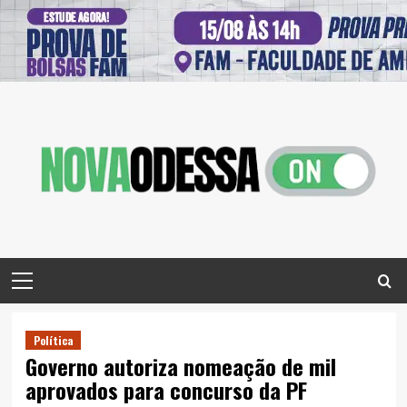
Skip
to
content
Primary
Menu
Política
Governo autoriza nomeação de mil
aprovados para concurso da PF