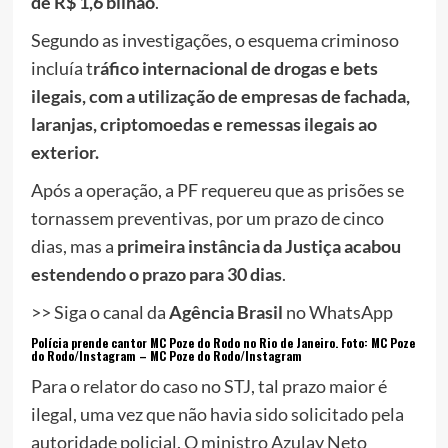
de R$ 1,6 bilhão
.
Segundo as investigações, o esquema criminoso
incluía t
ráfico internacional de drogas e bets
ilegais, com a utilização de empresas de fachada,
laranjas, criptomoedas e remessas ilegais ao
exterior.
Após a operação, a PF requereu que as prisões se
tornassem preventivas, por um prazo de cinco
dias, mas a
primeira instância da Justiça acabou
estendendo o prazo para 30 dias
.
>> Siga o canal da
Agência Brasil
no WhatsApp
Polícia prende cantor MC Poze do Rodo no Rio de Janeiro. Foto: MC Poze
do Rodo/Instagram –
MC Poze do Rodo/Instagram
Para o relator do caso no STJ, tal prazo maior é
ilegal, uma vez que não havia sido solicitado pela
autoridade policial. O ministro Azulay Neto