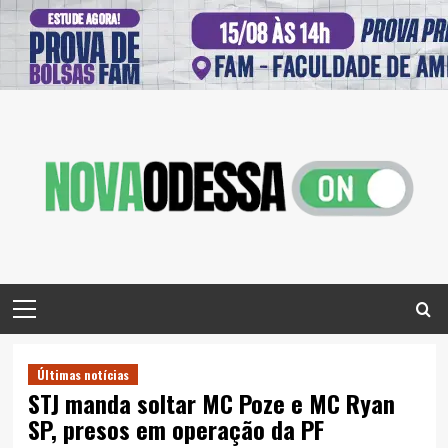
Skip
to
content
Primary
Menu
Últimas notícias
STJ manda soltar MC Poze e MC Ryan
SP, presos em operação da PF