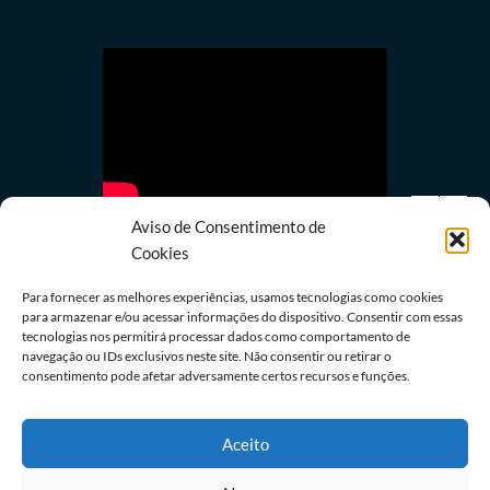
Aviso de Consentimento de
Cookies
Para fornecer as melhores experiências, usamos tecnologias como cookies
para armazenar e/ou acessar informações do dispositivo. Consentir com essas
tecnologias nos permitirá processar dados como comportamento de
Política
navegação ou IDs exclusivos neste site. Não consentir ou retirar o
Partidos têm até o dia 15 para registrarem
consentimento pode afetar adversamente certos recursos e funções.
r
candidaturas nos tribunais
08/08/2026
Redação
Aceito