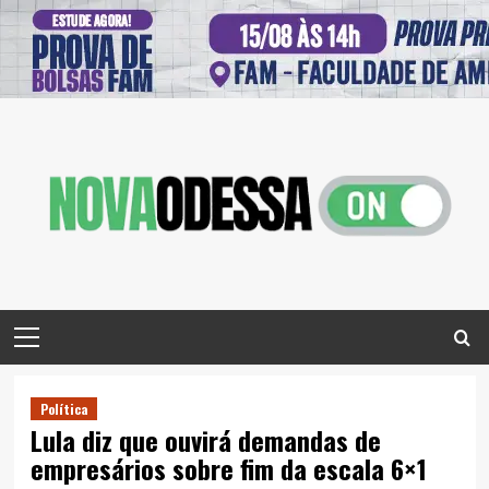
Skip
to
content
Primary
Menu
Política
Lula diz que ouvirá demandas de
empresários sobre fim da escala 6×1