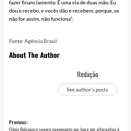
fazer financiamento. É uma via de duas mão. Eu
dou e recebo, e vocês dão e recebem, porque, se
não for assim, não funciona”.
Fonte:
Agência Brasil
About The Author
Redação
See author's posts
Post
Previous:
Flávio Bolsonaro sugere pagamento por hora em alternativa à