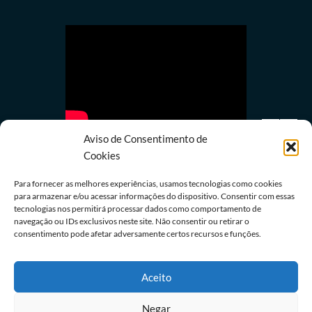
Aviso de Consentimento de
Cookies
Para fornecer as melhores experiências, usamos tecnologias como cookies
para armazenar e/ou acessar informações do dispositivo. Consentir com essas
tecnologias nos permitirá processar dados como comportamento de
Política
navegação ou IDs exclusivos neste site. Não consentir ou retirar o
Lula quer mostrar a Trump números de queda do
consentimento pode afetar adversamente certos recursos e funções.
desmatamento na Amazônia
08/08/2026
Redação
Aceito
Negar