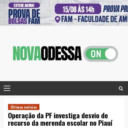
Skip
to
content
Primary
Menu
Últimas notícias
Operação da PF investiga desvio de
recurso da merenda escolar no Piauí