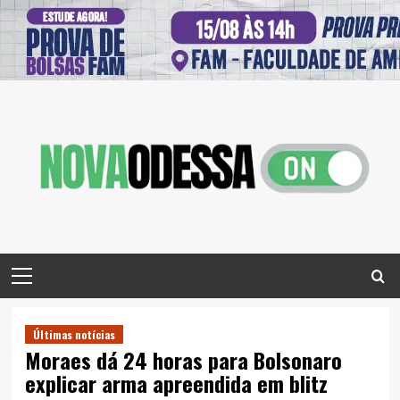
Skip
to
content
Primary
Menu
Últimas notícias
Moraes dá 24 horas para Bolsonaro
explicar arma apreendida em blitz