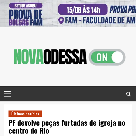
Skip
to
content
Primary
Menu
Últimas notícias
PF devolve peças furtadas de igreja no
centro do Rio