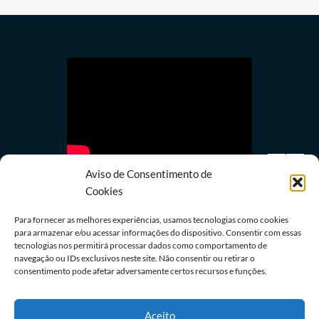
Aviso de Consentimento de
Cookies
Para fornecer as melhores experiências, usamos tecnologias como cookies
para armazenar e/ou acessar informações do dispositivo. Consentir com essas
Política
tecnologias nos permitirá processar dados como comportamento de
navegação ou IDs exclusivos neste site. Não consentir ou retirar o
Lula quer mostrar a Trump números de queda do
consentimento pode afetar adversamente certos recursos e funções.
desmatamento na Amazônia
08/08/2026
Redação
Aceito